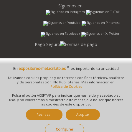
Síguenos en :
Pago Seguro
©
En
expositores-metacrilato.es
es importante tu privacidad.
© 1995 - 2026 Grupo Selfpaper.
Todos los derechos reservados
Utilizamos cookies propias y de terceros con fines técnicos, analíticos
©expositores-metacrilato.es, y las webs de ©gruposelfpaper.org están gestionadas, y
y de personalización. No Publicitarias. Más información en
son propiedad de :
Política de Cookies
Suministros de Oficina Self-Paper, S.L. - C.I.F. B97233654, inscrita en el Registro
Pulsa el botón ACEPTAR para indicar que has leído y aceptado su
Mercantil de Valencia ( España ) CEE:
uso, y no volveremos a mostrarte este mensaje, a no ser que borres
las cookies de este dispositivo.
Tomo 7263, Libro 4565, Folio 1, Sección 8, Hoja V-85203.
Rechazar
Aceptar
Móvil / Tablet - Bot mozilla/5.0 (linux; android 14; pixel 8)
Configurar
applewebkit/537.36 (khtml, like gecko) chrome/131.0.0.0 mobile