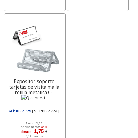
Expositor soporte
tarjetas de visita malla
rejilla metálica Q-
connect
Ref: KF04729
[ SURKF04729 ]
Tarifa :
3,22
Ahorro hasta:
46%
1,75
desde:
€
2,12 con Iva