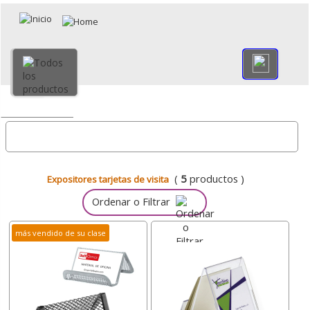
×
Volver
Todo
(
5
productos )
Expositores tarjetas de visita
Ordenar o Filtrar
más vendido de su clase