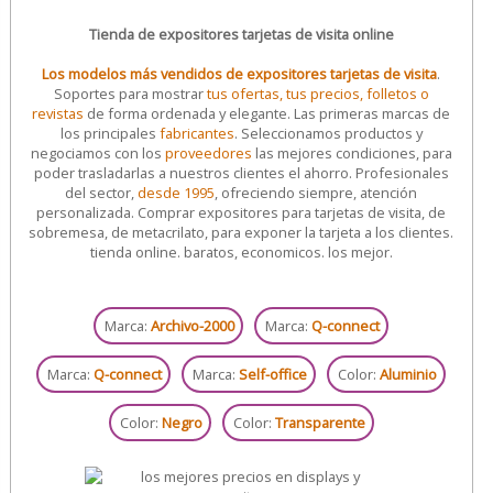
Tienda de expositores tarjetas de visita online
Los modelos más vendidos de expositores tarjetas de visita
.
Soportes para mostrar
tus ofertas, tus precios, folletos o
revistas
de forma ordenada y elegante. Las primeras marcas de
los principales
fabricantes
. Seleccionamos productos y
negociamos con los
proveedores
las mejores condiciones, para
poder trasladarlas a nuestros clientes el ahorro. Profesionales
del sector,
desde 1995
, ofreciendo siempre, atención
personalizada. Comprar expositores para tarjetas de visita, de
sobremesa, de metacrilato, para exponer la tarjeta a los clientes.
tienda online. baratos, economicos. los mejor.
Marca:
Archivo-2000
Marca:
Q-connect
Marca:
Q-connect
Marca:
Self-office
Color:
Aluminio
Color:
Negro
Color:
Transparente