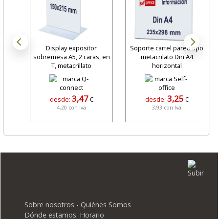
Display expositor
Soporte cartel pared tipo
sobremesa A5, 2 caras, en
metacrilato Din A4
T, metacrillato
horizontal
3,47
3,25
desde:
€
desde:
€
4,20 con Iva
3,93 con Iva
Sobre nosotros - Quiénes Somos
Dónde estamos. Horario