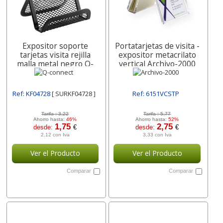
Expositor soporte
Portatarjetas de visita -
tarjetas visita rejilla
expositor metacrilato
malla metal negro Q-
vertical Archivo-2000
connect
Ref: KF04728
[ SURKF04728 ]
Ref: 6151VCSTP
[ ARC6151VCSTP ]
Tarifa :
3,22
Tarifa :
5,77
Ahorro hasta:
46%
Ahorro hasta:
52%
1,75
2,75
desde:
€
desde:
€
2,12 con Iva
3,33 con Iva
Ver el Producto
Ver el Producto
Comparar
Comparar