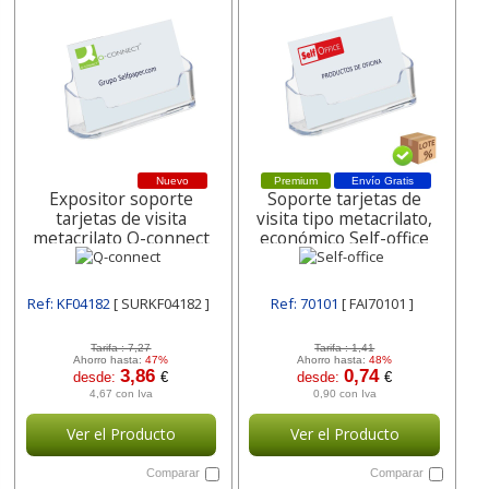
Nuevo
Premium
Envío Gratis
Expositor soporte
Soporte tarjetas de
tarjetas de visita
visita tipo metacrilato,
metacrilato Q-connect
económico Self-office
Ref: KF04182
[ SURKF04182 ]
Ref: 70101
[ FAI70101 ]
Tarifa :
7,27
Tarifa :
1,41
Ahorro hasta:
47%
Ahorro hasta:
48%
3,86
0,74
desde:
€
desde:
€
4,67 con Iva
0,90 con Iva
Ver el Producto
Ver el Producto
Comparar
Comparar