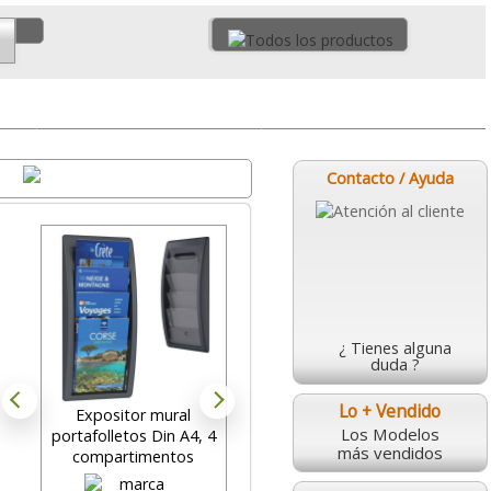
ta
Placas de pared
Urnas y Buzones
Destacados
Contacto / Ayuda
¿ Tienes alguna
duda ?
Lo + Vendido
Expositor mural
Buzón sugerencias,
Los Modelos
portafolletos Din A4, 4
urna donativos tipo
más vendidos
compartimentos
metacrilato