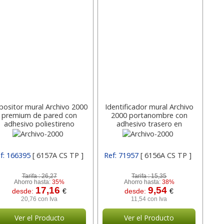
positor mural Archivo 2000
Identificador mural Archivo
premium de pared con
2000 portanombre con
adhesivo poliestireno
adhesivo trasero en
ransparente Din 6157A CS
poliestireno transparente
Archivo-2000
Din 6156A CS Archivo-2000
f: 166395
[ 6157A CS TP ]
Ref: 71957
[ 6156A CS TP ]
Tarifa :
26,27
Tarifa :
15,35
Ahorro hasta:
35%
Ahorro hasta:
38%
17,16
9,54
desde:
€
desde:
€
20,76 con Iva
11,54 con Iva
Ver el Producto
Ver el Producto