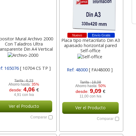
Nuevo
Envío Gratis
positor Mural Archivo 2000
Placa tipo metacrilato Din A3
Con Taladros Ultra
apaisado horizontal pared
ansparente Din A4 Vertical
Self-office
10x320 10704 Cs Archivo-
2000
f: 165076
[ 10704 CS TP ]
Ref: 48000
[ FAI48000 ]
Tarifa :
6,23
Tarifa :
18,08
Ahorro hasta:
35%
Ahorro hasta:
50%
4,06
desde:
€
9,09
desde:
€
4,91 con Iva
11,00 con Iva
Ver el Producto
Ver el Producto
Comparar
Comparar