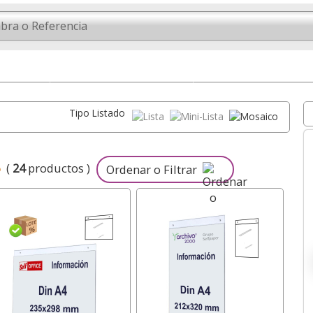
bremesa
Expositores Inclinados
Expositores tarjetas visi
Tipo Listado
(
24
productos )
o
Ordenar o Filtrar