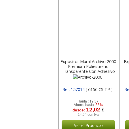
Expositor Mural Archivo 2000
Ex
Premium Poliestireno
Transparente Con Adhesivo
Din A4 Vertical 6156 Cs
t
Archivo-2000
Ref: 157014
[ 6156 CS TP ]
Re
Tarifa :
19,37
Ahorro hasta:
38%
12,02
desde:
€
14,54 con Iva
Ver el Producto