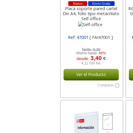
Nuevo
Envío Gratis
Placa soporte pared cartel
Ró
Din A4, folio tipo metacrilato
D
Self-office
Ref: 47001
[ FAI47001 ]
Tarifa :
6,30
Ahorro hasta:
46%
3,40
desde:
€
4,11 con Iva
Ver el Producto
Comparar