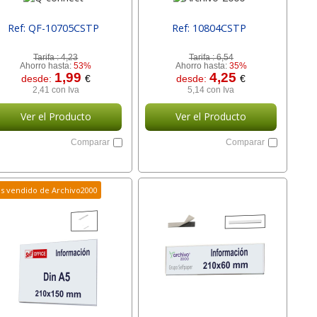
Ref: QF-10705CSTP
Ref: 10804CSTP
[ SURQF-10705CSTP ]
[ SUR10804CSTP ]
Tarifa :
4,23
Tarifa :
6,54
Ahorro hasta:
53%
Ahorro hasta:
35%
1,99
4,25
desde:
€
desde:
€
2,41 con Iva
5,14 con Iva
Ver el Producto
Ver el Producto
Comparar
Comparar
s vendido de Archivo2000