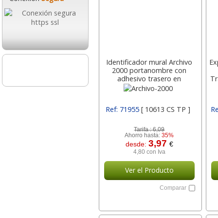
Identificador mural Archivo
Ex
2000 portanombre con
adhesivo trasero en
Tr
poliestireno transparente
2
210x60 10613 CS Archivo-
2000
Ref: 71955
[ 10613 CS TP ]
Re
Tarifa :
6,09
Ahorro hasta:
35%
3,97
desde:
€
4,80 con Iva
Ver el Producto
Comparar