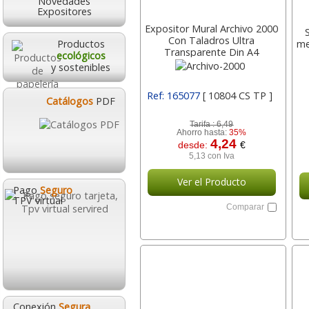
Novedades
Expositores
Expositor Mural Archivo 2000
Con Taladros Ultra
Productos
me
Transparente Din A4
ecológicos
Horizontal 300x235 10804 Cs
y sostenibles
Archivo-2000
Ref: 165077
[ 10804 CS TP ]
Catálogos
PDF
Tarifa :
6,49
Ahorro hasta:
35%
4,24
desde:
€
5,13 con Iva
Ver el Producto
Pago
Seguro
TPV virtual
Comparar
Conexión
Segura