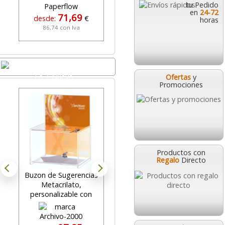
tu Pedido
en
24-72
71,69
15,95
desde:
€
desde:
€
horas
86,74 con Iva
19,30 con Iva
Lo + Nuevo
Ofertas
y
Promociones
Productos con
Regalo
Directo
Buzon de Sugerencias
Display expositor
Metacrilato,
sobremesa A5, 2 caras,
personalizable con
en T, metacrillato
llaves