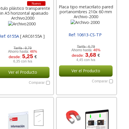
Nuevo
Placa tipo metacrilato pared
tulo plástico transparente
portanombres 210x 60 mm
in A5 horizontal apaisado
Archivo-2000
Archivo2000
Ref: 10613-CS-TP
Ref: 6155A
[ ARC6155A ]
[ ARC10613-CS-TP ]
Tarifa :
6,79
Tarifa :
9,79
Ahorro hasta:
46%
Ahorro hasta:
46%
3,68
desde:
€
5,25
desde:
€
4,45 con Iva
6,35 con Iva
Ver el Producto
Ver el Producto
Comparar
Comparar