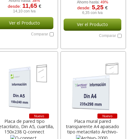
Ahorro hasta:
38%
Ahorro hasta:
49%
11,65
desde:
€
5,25
desde:
€
14,10 con Iva
6,35 con Iva
Ver el Producto
Ver el Producto
Comparar
Comparar
Nuevo
Nuevo
Placa de pared tipo
Placa mural pared
tacrilato, Din A5, cuartilla,
transparente A4 apaisado
150x238 Q-connect
tipo metacrilato Archivo-
2000