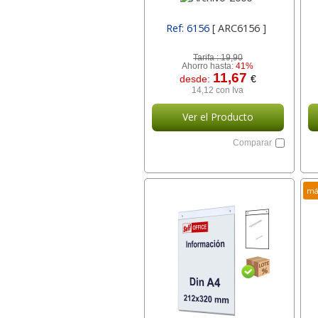
Ref: 6156
[ ARC6156 ]
Tarifa :
19,90
Ahorro hasta:
41%
11,67
desde:
€
14,12 con Iva
Ver el Producto
Comparar
má