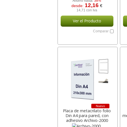
Ahorro hasta:
38%
12,16
desde:
€
14,71 con Iva
Ver el Producto
Comparar
Nuevo
Placa de metacrilato folio
Din A4 para pared, con
me
adhesivo Archivo-2000