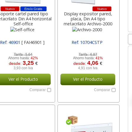
Nuevo
Envío Gratis
Nuevo
Soporte cartel pared tipo
Display expositor pared,
tacrilato Din A4 horizontal
placa, Din A4 tipo
Self-office
metacrilato Archivo-2000
Ref: 46901
[ FAI46901 ]
Ref: 10704CSTP
[ SUR10704CSTP ]
Tarifa :
5,64
Tarifa :
6,87
Ahorro hasta:
42%
Ahorro hasta:
41%
3,25
4,06
desde:
€
desde:
€
3,93 con Iva
4,91 con Iva
Ver el Producto
Ver el Producto
Comparar
Comparar