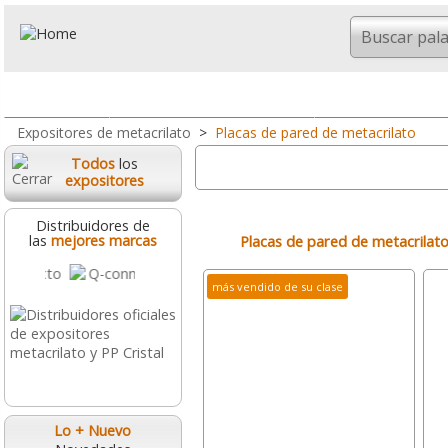
Todo
Portanombres y Portaprecios
Expositores So
Expositores de metacrilato
>
Placas de pared de metacrilato
Todos
los
expositores
Distribuidores de
Placas de pared de metacrilat
las
mejores marcas
más vendido de su clase
Lo + Nuevo