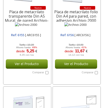
Nuevo
Nuevo
Placa de metacrilato
Placa de metacrilato folio
transparente Din A5
Din A4 para pared, con
Mural, de pared Archivo-
adhesivo Archivo-2000
2000
Ref: 6155
[ ARC6155 ]
Ref: 6156
[ ARC6156 ]
Tarifa :
10,39
Tarifa :
19,90
Ahorro hasta:
49%
Ahorro hasta:
41%
5,25
11,67
desde:
€
desde:
€
6,35 con Iva
14,12 con Iva
Ver el Producto
Ver el Producto
Comparar
Comparar