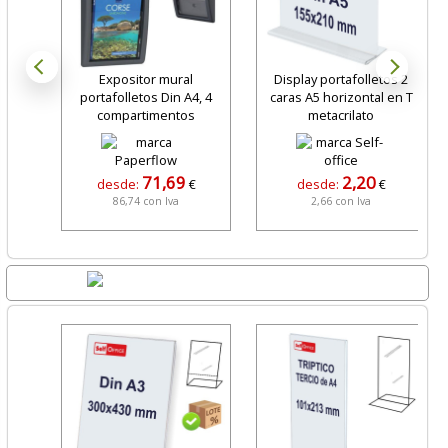
Expositor mural
Display portafolletos 2
portafolletos Din A4, 4
caras A5 horizontal en T
compartimentos
metacrilato
71,69
2,20
desde:
€
desde:
€
86,74 con Iva
2,66 con Iva
Lo + Nuevo