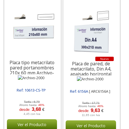
Nuevo
Placa tipo metacrilato
Placa de pared, de
pared portanombres
metacrilato, Din A4,
210x 60 mm Archivo-
apaisado horizontal
2000
Archivo-2000
Ref: 10613-CS-TP
Ref: 6156A
[ ARC6156A ]
[ ARC10613-CS-TP ]
Tarifa :
6,79
Tarifa :
17,71
Ahorro hasta:
46%
Ahorro hasta:
46%
3,68
desde:
€
9,63
desde:
€
4,45 con Iva
11,65 con Iva
Ver el Producto
Ver el Producto