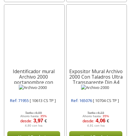
Identificador mural
Expositor Mural Archivo
Archivo 2000
2000 Con Taladros Ultra
portanombre con
Transparente Din A4
adhesivo trasero en
Vertical 210x320 10704
poliestireno
Cs Archivo-2000
transparente 210x60
Ref: 71955
[ 10613 CS TP ]
Ref: 165076
[ 10704 CS TP ]
10613 CS Archivo-2000
Tarifa :
6,09
Tarifa :
6,23
Ahorro hasta:
35%
Ahorro hasta:
35%
3,97
4,06
desde:
€
desde:
€
4,80 con Iva
4,91 con Iva