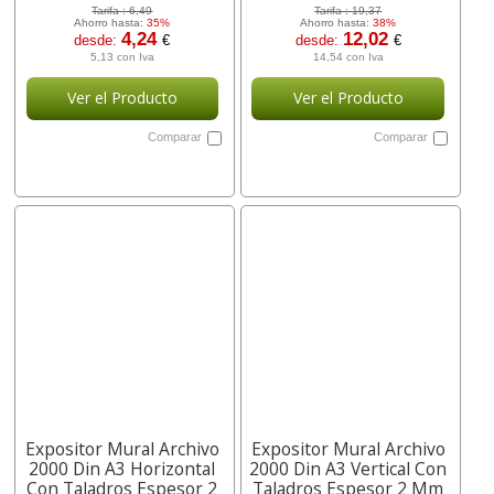
Tarifa :
6,49
Tarifa :
19,37
Ahorro hasta:
35%
Ahorro hasta:
38%
4,24
12,02
desde:
€
desde:
€
5,13 con Iva
14,54 con Iva
Ver el Producto
Ver el Producto
Comparar
Comparar
Expositor Mural Archivo
Expositor Mural Archivo
2000 Din A3 Horizontal
2000 Din A3 Vertical Con
Con Taladros Espesor 2
Taladros Espesor 2 Mm