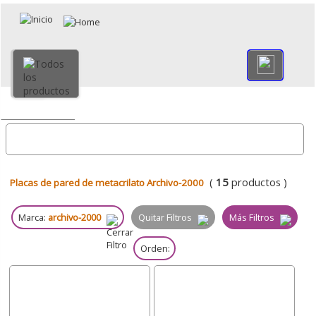
×
Volver
Todo
(
15
productos )
Placas de pared de metacrilato Archivo-2000
Marca:
archivo-2000
Quitar Filtros
Más Filtros
Orden: