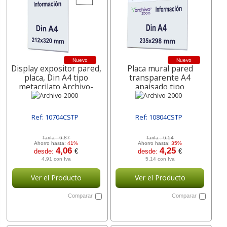
Nuevo
Nuevo
Display expositor pared,
Placa mural pared
placa, Din A4 tipo
transparente A4
metacrilato Archivo-
apaisado tipo
2000
metacrilato Archivo-
2000
Ref: 10704CSTP
Ref: 10804CSTP
[ SUR10704CSTP ]
[ SUR10804CSTP ]
Tarifa :
6,87
Tarifa :
6,54
Ahorro hasta:
41%
Ahorro hasta:
35%
4,06
4,25
desde:
€
desde:
€
4,91 con Iva
5,14 con Iva
Ver el Producto
Ver el Producto
Comparar
Comparar