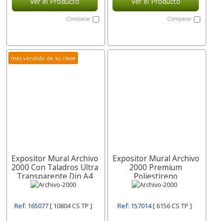
Ver el Producto
Ver el Producto
Comparar
Comparar
más vendido de su clase
Expositor Mural Archivo
Expositor Mural Archivo
2000 Con Taladros Ultra
2000 Premium
Transparente Din A4
Poliestireno
Horizontal 300x235
Transparente Con
10804 Cs Archivo-2000
Adhesivo Din A4 Vertical
6156 Cs Archivo-2000
Ref: 165077
[ 10804 CS TP ]
Ref: 157014
[ 6156 CS TP ]