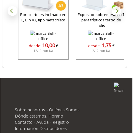
Portacarteles inclinado en
Expositor sobremesa en T
L, Din A3, tipo metacrilato
para trípticos tercio de
folio
10,00
1,75
desde:
€
desde:
€
12,10 con Iva
2,12 con Iva
Sobre nosotros - Quiénes Somos
Dónde estamos. Horario
Contacto - Ayuda - Registro
Información Distribuidores