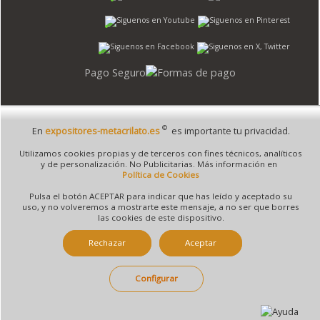
Pago Seguro
©
En
expositores-metacrilato.es
es importante tu privacidad.
© 1995 - 2026 Grupo Selfpaper.
Todos los derechos reservados
Utilizamos cookies propias y de terceros con fines técnicos, analíticos
©expositores-metacrilato.es, y las webs de ©gruposelfpaper.org están gestionadas, y
y de personalización. No Publicitarias. Más información en
son propiedad de :
Política de Cookies
Suministros de Oficina Self-Paper, S.L. - C.I.F. B97233654, inscrita en el Registro
Pulsa el botón ACEPTAR para indicar que has leído y aceptado su
Mercantil de Valencia ( España ) CEE:
uso, y no volveremos a mostrarte este mensaje, a no ser que borres
las cookies de este dispositivo.
Tomo 7263, Libro 4565, Folio 1, Sección 8, Hoja V-85203.
Rechazar
Aceptar
Móvil / Tablet - Bot mozilla/5.0 (linux; android 14; pixel 8)
Configurar
applewebkit/537.36 (khtml, like gecko) chrome/131.0.0.0 mobile
safari/537.36; claudebot/1.0; +claudebot@anthropic.com) - Google
Chrome