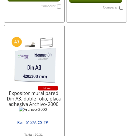
Comparar
Comparar
Nuevo
Expositor mural pared
Din A3, doble folio, placa
adhesiva Archivo-2000
Ref: 6157A-CS-TP
[ SUR6157A-CS-TP ]
Tarifa :
29,31