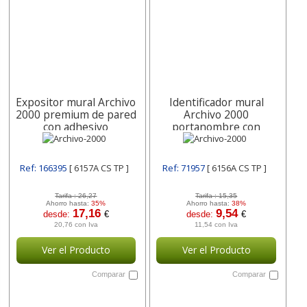
Expositor mural Archivo
Identificador mural
2000 premium de pared
Archivo 2000
con adhesivo
portanombre con
poliestireno
adhesivo trasero en
transparente Din 6157A
poliestireno
CS Archivo-2000
transparente Din 6156A
Ref: 166395
[ 6157A CS TP ]
Ref: 71957
[ 6156A CS TP ]
CS Archivo-2000
Tarifa :
26,27
Tarifa :
15,35
Ahorro hasta:
35%
Ahorro hasta:
38%
17,16
9,54
desde:
€
desde:
€
20,76 con Iva
11,54 con Iva
Ver el Producto
Ver el Producto
Comparar
Comparar