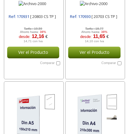
Mm 20803 Cs Archivo-
20703 Cs Archivo-2000
2000
Ref: 170931
[ 20803 CS TP ]
Ref: 170930
[ 20703 CS TP ]
Tarifa :
19,59
Tarifa :
18,77
Ahorro hasta:
38%
Ahorro hasta:
38%
12,16
11,65
desde:
€
desde:
€
14,71 con Iva
14,10 con Iva
Ver el Producto
Ver el Producto
Comparar
Comparar