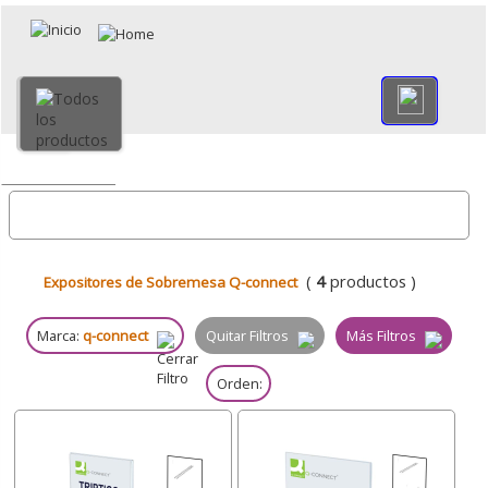
×
Volver
Todo
(
4
productos )
Expositores de Sobremesa Q-connect
Marca:
q-connect
Quitar Filtros
Más Filtros
Orden: