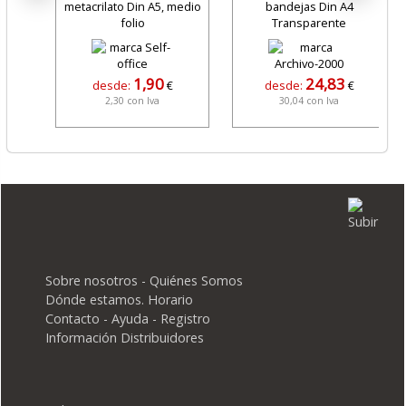
metacrilato Din A5, medio
bandejas Din A4
folio
Transparente
1,90
24,83
desde:
€
desde:
€
2,30 con Iva
30,04 con Iva
Sobre nosotros - Quiénes Somos
Dónde estamos. Horario
Contacto - Ayuda - Registro
Información Distribuidores