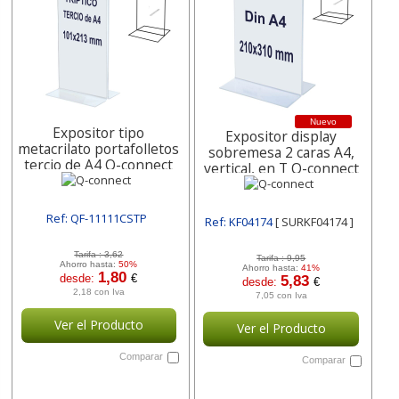
Nuevo
Expositor tipo
Expositor display
metacrilato portafolletos
sobremesa 2 caras A4,
tercio de A4 Q-connect
vertical, en T Q-connect
Ref: QF-11111CSTP
Ref: KF04174
[ SURKF04174 ]
[ SURQF-11111CSTP ]
Tarifa :
3,62
Tarifa :
9,95
Ahorro hasta:
50%
Ahorro hasta:
41%
1,80
desde:
€
5,83
desde:
€
2,18 con Iva
7,05 con Iva
Ver el Producto
Ver el Producto
Comparar
Comparar