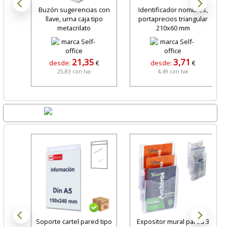
Buzón sugerencias con
Identificador nombres,
llave, urna caja tipo
portaprecios triangular
metacrilato
210x60 mm
21,35
3,71
desde:
€
desde:
€
25,83 con Iva
4,49 con Iva
Lo + Nuevo
Soporte cartel pared tipo
Expositor mural pared 3