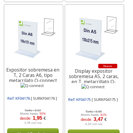
Nuevo
Expositor sobremesa en
Display expositor
T, 2 Caras A6, tipo
sobremesa A5, 2 caras,
metacrilato Q-connect
en T, metacrillato Q-
connect
Ref: KF04176
[ SURKF04176 ]
Ref: KF04175
[ SURKF04175 ]
Tarifa :
3,92
Tarifa :
5,88
Ahorro hasta:
50%
Ahorro hasta:
41%
1,95
desde:
€
3,47
desde:
€
2,36 con Iva
4,20 con Iva