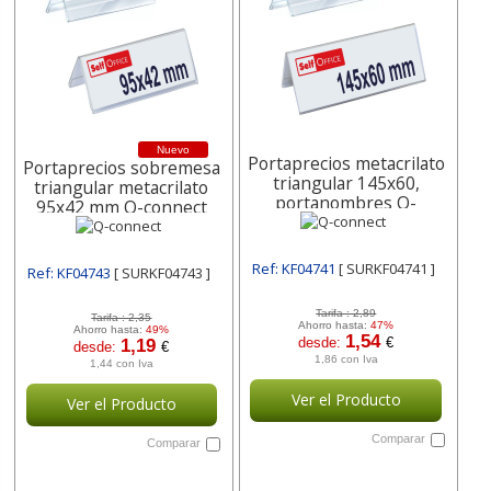
Nuevo
Portaprecios metacrilato
Portaprecios sobremesa
triangular 145x60,
triangular metacrilato
portanombres Q-
95x42 mm Q-connect
connect
Ref: KF04741
[ SURKF04741 ]
Ref: KF04743
[ SURKF04743 ]
Tarifa :
2,89
Tarifa :
2,35
Ahorro hasta:
47%
Ahorro hasta:
49%
1,54
desde:
€
1,19
desde:
€
1,86 con Iva
1,44 con Iva
Ver el Producto
Ver el Producto
Comparar
Comparar