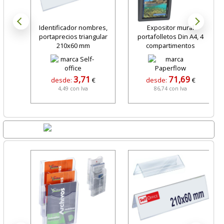
Identificador nombres,
Expositor mural
portaprecios triangular
portafolletos Din A4, 4
210x60 mm
compartimentos
3,71
71,69
desde:
€
desde:
€
4,49 con Iva
86,74 con Iva
Lo + Nuevo