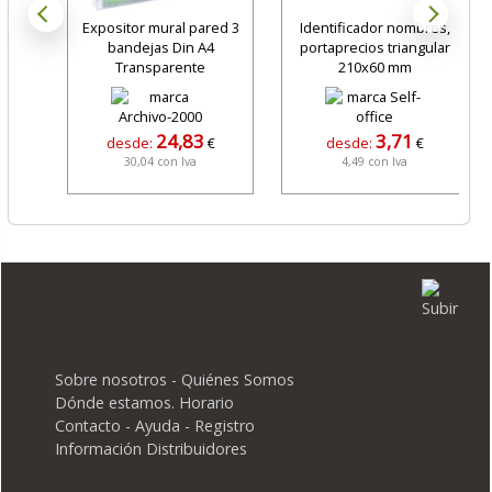
Expositor mural pared 3
Identificador nombres,
bandejas Din A4
portaprecios triangular
Transparente
210x60 mm
24,83
3,71
desde:
€
desde:
€
30,04 con Iva
4,49 con Iva
Sobre nosotros - Quiénes Somos
Dónde estamos. Horario
Contacto - Ayuda - Registro
Información Distribuidores