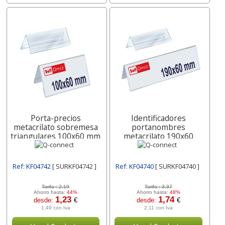
Porta-precios
Identificadores
metacrilato sobremesa
portanombres
triangulares 100x60 mm
metacrilato 190x60
Q-connect
portaprecios Q-connect
Ref: KF04742
[ SURKF04742 ]
Ref: KF04740
[ SURKF04740 ]
Tarifa :
2,19
Tarifa :
3,37
Ahorro hasta:
44%
Ahorro hasta:
48%
1,23
1,74
desde:
€
desde:
€
1,49 con Iva
2,11 con Iva