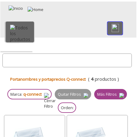
×
Volver
Todo
(
4
productos )
Portanombres y portaprecios Q-connect
Marca:
q-connect
Quitar Filtros
Más Filtros
Orden: