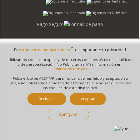
Pago Seguro
©
En
expositores-metacrilato.es
es importante tu privacidad.
© 1995 - 2026 Grupo Selfpaper.
Todos los derechos reservados
Utilizamos cookies propias y de terceros con fines técnicos, analíticos
©expositores-metacrilato.es, y las webs de ©gruposelfpaper.org están gestionadas, y
y de personalización. No Publicitarias. Más información en
son propiedad de :
Política de Cookies
Suministros de Oficina Self-Paper, S.L. - C.I.F. B97233654, inscrita en el Registro
Pulsa el botón ACEPTAR para indicar que has leído y aceptado su
Mercantil de Valencia ( España ) CEE:
uso, y no volveremos a mostrarte este mensaje, a no ser que borres
las cookies de este dispositivo.
Tomo 7263, Libro 4565, Folio 1, Sección 8, Hoja V-85203.
Rechazar
Aceptar
Móvil / Tablet - Bot mozilla/5.0 (linux; android 14; pixel 8)
Configurar
applewebkit/537.36 (khtml, like gecko) chrome/131.0.0.0 mobile
safari/537.36; claudebot/1.0; +claudebot@anthropic.com) - Google
Chrome
Ip: 216.73.216.44 -
↑ 896 → 448 ppp