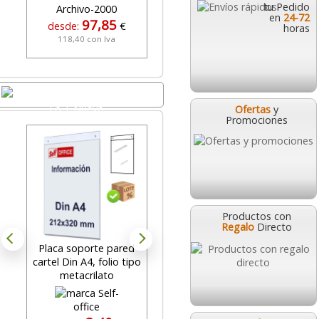
tu Pedido
en
24-72
97,85
0,95
desde:
€
desde:
€
horas
118,40 con Iva
1,15 con Iva
Lo + Nuevo
Ofertas
y
Promociones
Productos con
Regalo
Directo
Placa soporte pared
Expositor multiuso
cartel Din A4, folio tipo
suelo 5 revisteros con
m
metacrilato
ruedas