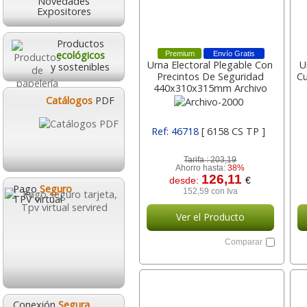
Novedades
Expositores
Premium
Envío Gratis
Productos
Urna Electoral Plegable Con
U
ecológicos
Precintos De Seguridad
Cu
y sostenibles
440x310x315mm Archivo
2000 6158 Cs Tp , Archivo-
Catálogos
PDF
2000
Ref: 46718
[ 6158 CS TP ]
Tarifa :
203,19
Ahorro hasta:
38%
126,11
desde:
€
152,59 con Iva
Pago
Seguro
TPV virtual
Ver el Producto
Comparar
Conexión
Segura