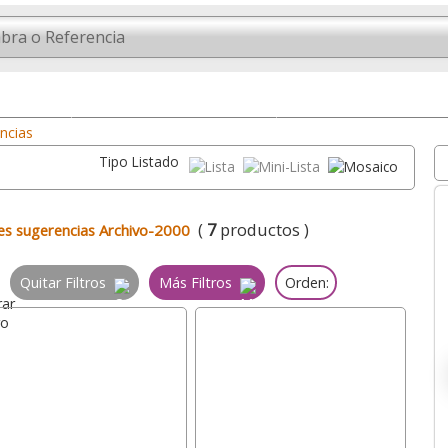
bremesa
Expositores Inclinados
Expositores tarjetas visi
ncias
Tipo Listado
(
7
productos )
es sugerencias Archivo-2000
Quitar Filtros
Más Filtros
Orden: