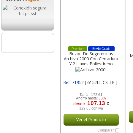
Premium
Envío Gratis
Buzon De Sugerencias
Archivo 2000 Con Cerradura
M
Y 2 Llaves Poliestireno
Transparente 6152ll Cs
Archivo-2000
Ref: 71952
[ 6152LL CS TP ]
Tarifa :
172,61
Ahorro hasta:
38%
107,13
desde:
€
129,63 con Iva
Ver el Producto
Comparar