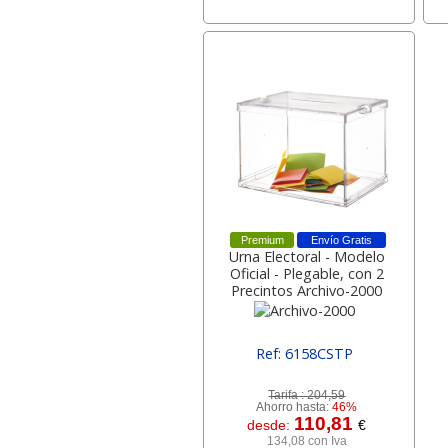
Premium
Envío Gratis
Urna Electoral - Modelo
Oficial - Plegable, con 2
Precintos Archivo-2000
Ref: 6158CSTP
[ ARC6158CSTP ]
Tarifa :
204,59
Ahorro hasta:
46%
110,81
desde:
€
134,08 con Iva