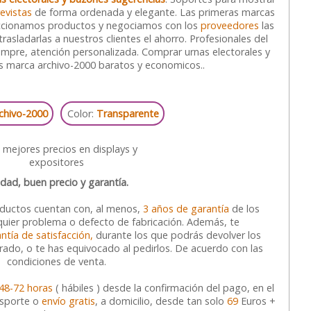
revistas
de forma ordenada y elegante. Las primeras marcas
eccionamos productos y negociamos con los
proveedores
las
asladarlas a nuestros clientes el ahorro. Profesionales del
iempre, atención personalizada. Comprar urnas electorales y
s marca archivo-2000 baratos y economicos..
chivo-2000
Color:
Transparente
idad, buen precio y garantía.
oductos cuentan con, al menos,
3 años de garantía
de los
quier problema o defecto de fabricación. Además, te
ntía de satisfacción,
durante los que podrás devolver los
grado, o te has equivocado al pedirlos. De acuerdo con las
condiciones de venta.
48-72 horas
( hábiles ) desde la confirmación del pago, en el
nsporte o
envío gratis
, a domicilio, desde tan solo
69
Euros +