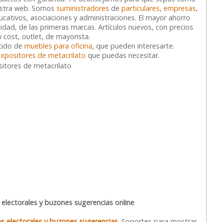
estra web. Somos
suministradores
de
particulares
,
empresas
,
ucativos, asociaciones y administraciones. El mayor ahorro
idad, de las primeras marcas. Artículos nuevos, con precios
 cost, outlet, de mayorista.
tido de
muebles para oficina
, que pueden interesarte.
expositores de metacrilato
que puedas necesitar.
electorales y buzones sugerencias online
 electorales y buzones sugerencias
. Soportes para mostrar