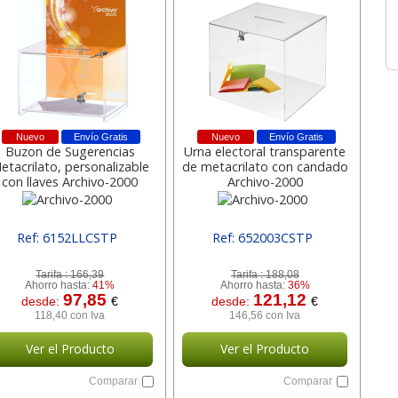
Nuevo
Envío Gratis
Nuevo
Envío Gratis
Buzon de Sugerencias
Urna electoral transparente
etacrilato, personalizable
de metacrilato con candado
con llaves Archivo-2000
Archivo-2000
Ref: 6152LLCSTP
Ref: 652003CSTP
[ ARC6152LLCSTP ]
[ ARC652003CSTP ]
Tarifa :
166,39
Tarifa :
188,08
Ahorro hasta:
41%
Ahorro hasta:
36%
97,85
121,12
desde:
€
desde:
€
118,40 con Iva
146,56 con Iva
Ver el Producto
Ver el Producto
Comparar
Comparar