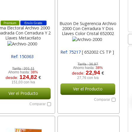
Premium
Envío Gratis
rna Electoral Archivo 2000
Buzon De Sugerencia Archivo
adrada Con Cerradura Y 2
2000 Con Cerradura Y Dos
Llaves Metacrilato
Llaves Color Cristal 652002
300x300x300 652003 Cs
Cs Archivo-2000
Archivo-2000
Ref: 150363
Ref: 75217
[ 652002 CS TP ]
[ 652003 CS TP ]
Tarifa :
201,11
Tarifa :
36,97
Ahorro hasta:
38%
Ahorro hasta:
38%
124,82
22,94
desde:
€
desde:
€
151,03 con Iva
27,76 con Iva
Ver el Producto
Ver el Producto
Comparar
Comparar