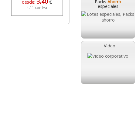
3,40
266,21
Packs
Ahorro
desde:
€
desde:
€
especiales
4,11 con Iva
322,11 con Iva
Video