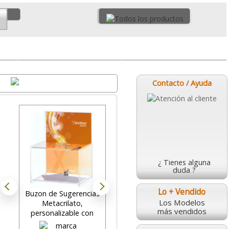
ta
Placas de pared
Urnas y Buzones
Destacados
Contacto / Ayuda
¿ Tienes alguna
duda ?
Lo + Vendido
Buzon de Sugerencias
Soporte portaprecios
Los Modelos
Metacrilato,
metacrilato 60x90 en L
más vendidos
personalizable con
transparente
llaves