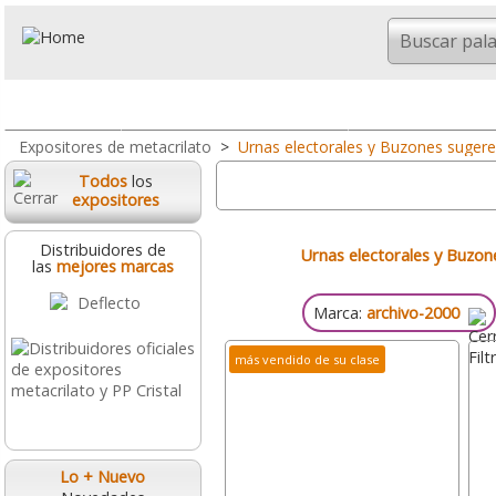
Todo
Portanombres y Portaprecios
Expositores So
Expositores de metacrilato
>
Urnas electorales y Buzones sugere
Todos
los
expositores
Distribuidores de
Urnas electorales y Buzon
las
mejores marcas
Marca:
archivo-2000
más vendido de su clase
Lo + Nuevo